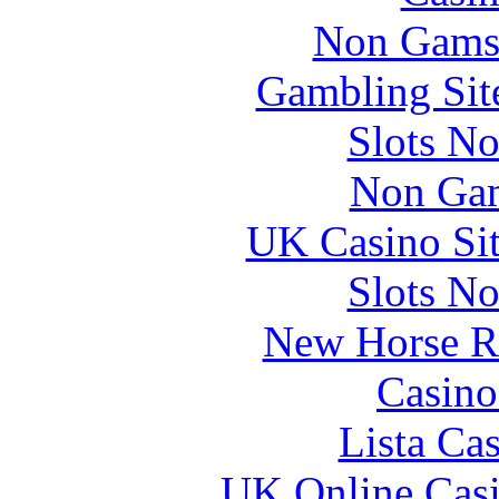
Non Gams
Gambling Sit
Slots N
Non Gam
UK Casino Si
Slots N
New Horse Ra
Casino
Lista Ca
UK Online Cas