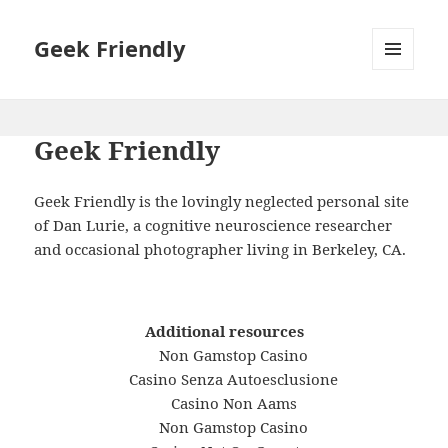
Geek Friendly
MENU
AND
WIDGETS
Geek Friendly
Geek Friendly is the lovingly neglected personal site
of Dan Lurie, a cognitive neuroscience researcher
and occasional photographer living in Berkeley, CA.
Additional resources
Non Gamstop Casino
Casino Senza Autoesclusione
Casino Non Aams
Non Gamstop Casino